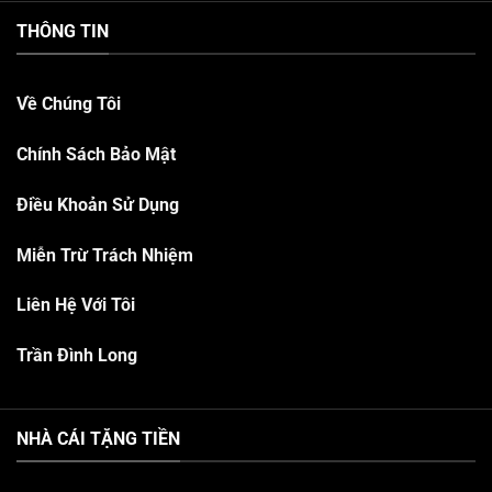
THÔNG TIN
Về Chúng Tôi
Chính Sách Bảo Mật
Điều Khoản Sử Dụng
Miễn Trừ Trách Nhiệm
Liên Hệ Với Tôi
Trần Đình Long
NHÀ CÁI TẶNG TIỀN