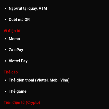
Nạp/rút tại quầy, ATM
Quét mã QR
Ví điện tử
Momo
ZaloPay
Viettel Pay
Thẻ cào
Thẻ điện thoại (Viettel, Mobi, Vina)
Thẻ game
Tiền điện tử (Crypto)