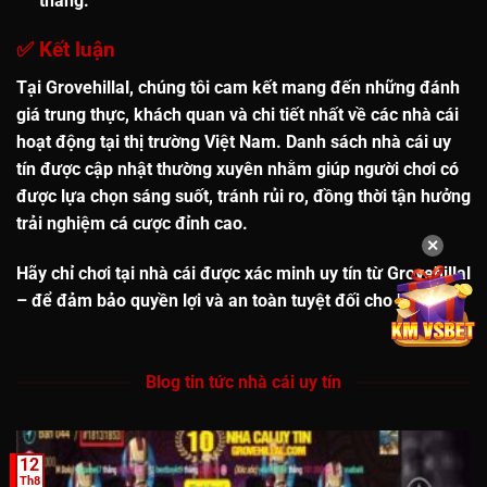
thắng.
✅
Kết luận
Tại Grovehillal, chúng tôi cam kết
mang đến những đánh
giá trung thực, khách quan và chi tiết
nhất về các nhà cái
hoạt động tại thị trường Việt Nam. Danh sách
nhà cái uy
tín
được cập nhật thường xuyên nhằm giúp người chơi có
được lựa chọn sáng suốt, tránh rủi ro, đồng thời tận hưởng
trải nghiệm cá cược đỉnh cao.
✕
Hãy chỉ chơi tại nhà cái được xác minh uy tín từ Grovehillal
– để đảm bảo quyền lợi và an toàn tuyệt đối cho bạn!
Blog tin tức nhà cái uy tín
12
Th8