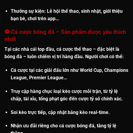
Thưởng sự kiện
: Lễ hội thể thao, sinh nhật, giới thiệu
bạn bè, chơi trên app…
⚽
Cá cược bóng đá – Sản phẩm được yêu thích
nhất
Tại các nhà cái top đầu, cá cược thể thao – đặc biệt là
bóng đá
– luôn chiếm vị trí hàng đầu. Người chơi có thể:
Cá cược tại các
giải đấu lớn
như World Cup, Champions
League, Premier League…
Truy cập
hàng chục loại kèo cược
mỗi trận, từ tỷ lệ
chấp, tài xỉu, tổng phạt góc đến cược tỷ số chính xác.
Soi kèo trực tiếp
, cập nhật bảng kèo real-time.
Nhận
ưu đãi riêng cho cá cược bóng đá
, tăng tỷ lệ