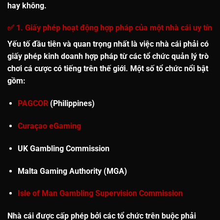
hay không.
✅ 1. Giấy phép hoạt động hợp pháp của một nhà cái uy tín
Yếu tố đầu tiên và quan trọng nhất là việc nhà cái phải có
giấy phép kinh doanh hợp pháp
từ các tổ chức quản lý trò
chơi cá cược có tiếng trên thế giới. Một số tổ chức nổi bật
gồm:
PAGCOR
(Philippines)
Curaçao eGaming
UK Gambling Commission
Malta Gaming Authority (MGA)
Isle of Man Gambling Supervision Commission
Nhà cái được cấp phép bởi các tổ chức trên buộc phải