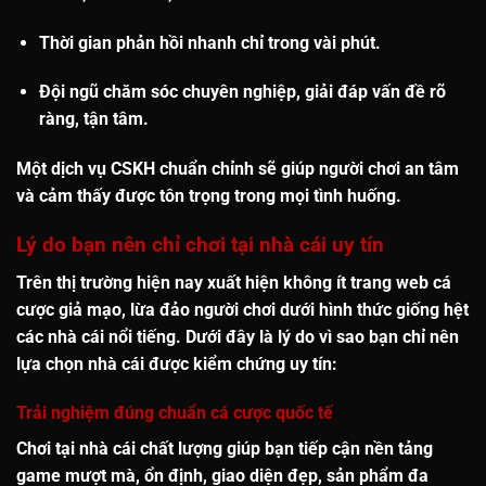
Thời gian phản hồi nhanh
chỉ trong vài phút.
Đội ngũ chăm sóc chuyên nghiệp, giải đáp vấn đề rõ
ràng, tận tâm.
Một dịch vụ CSKH chuẩn chỉnh sẽ giúp người chơi an tâm
và cảm thấy được tôn trọng trong mọi tình huống.
Lý do bạn nên chỉ chơi tại nhà cái uy tín
Trên thị trường hiện nay xuất hiện không ít trang web cá
cược giả mạo, lừa đảo người chơi dưới hình thức giống hệt
các nhà cái nổi tiếng. Dưới đây là lý do vì sao bạn
chỉ nên
lựa chọn nhà cái được kiểm chứng uy tín
:
Trải nghiệm đúng chuẩn cá cược quốc tế
Chơi tại nhà cái chất lượng giúp bạn tiếp cận nền tảng
game mượt mà, ổn định, giao diện đẹp, sản phẩm đa