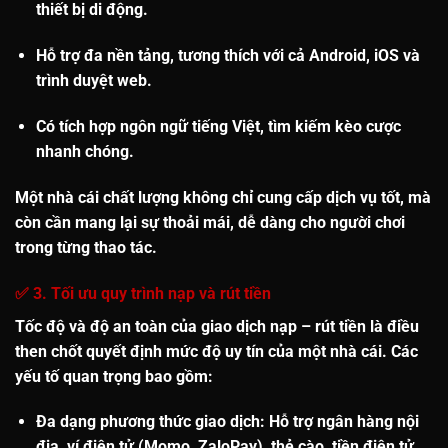
thiết bị di động.
Hỗ trợ
đa nền tảng
, tương thích với cả Android, iOS và
trình duyệt web.
Có tích hợp
ngôn ngữ tiếng Việt
, tìm kiếm kèo cược
nhanh chóng.
Một nhà cái chất lượng không chỉ cung cấp dịch vụ tốt, mà
còn cần mang lại sự thoải mái, dễ dàng cho người chơi
trong từng thao tác.
✅ 3. Tối ưu quy trình nạp và rút tiền
Tốc độ và độ an toàn của giao dịch nạp – rút tiền là điều
then chốt quyết định mức độ uy tín của một nhà cái. Các
yếu tố quan trọng bao gồm:
Đa dạng phương thức giao dịch
: Hỗ trợ ngân hàng nội
địa, ví điện tử (Momo, ZaloPay), thẻ cào, tiền điện tử.