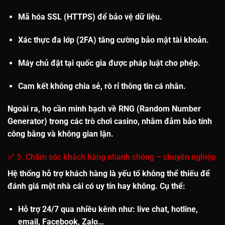
Mã hóa SSL (HTTPS)
để bảo vệ dữ liệu.
Xác thực đa lớp (2FA)
tăng cường bảo mật tài khoản.
Máy chủ đặt tại quốc gia được pháp luật cho phép
.
Cam kết không chia sẻ, rò rỉ thông tin cá nhân.
Ngoài ra, họ cần minh bạch về RNG (Random Number
Generator) trong các trò chơi casino, nhằm đảm bảo tính
công bằng và không gian lận.
✅ 5. Chăm sóc khách hàng nhanh chóng – chuyên nghiệp
Hệ thống hỗ trợ khách hàng là yếu tố không thể thiếu để
đánh giá một nhà cái có uy tín hay không. Cụ thể:
Hỗ trợ 24/7
qua nhiều kênh như: live chat, hotline,
email, Facebook, Zalo…