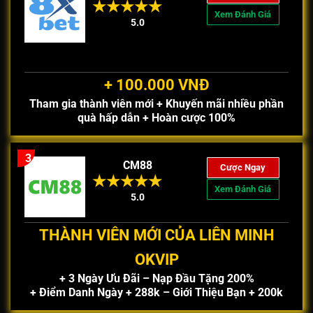
Xem Đánh Giá
5.0
+ 100.000 VNĐ
Tham gia thành viên mới + Khuyến mãi nhiều phần
quà hấp dẫn + Hoàn cược 100%
3
CM88
Cược Ngay
Xem Đánh Giá
5.0
THÀNH VIÊN MỚI CỦA LIÊN MINH
OKVIP
+ 3 Ngày Ưu Đãi – Nạp Đầu Tặng 200%
+ Điểm Danh Ngày + 288k – Giới Thiệu Bạn + 200k