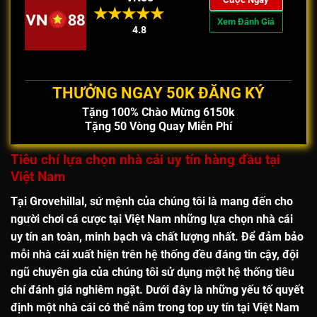
Xem Đánh Giá
4.8
THƯỞNG NGAY 50K ĐĂNG KÝ
Tặng 100% Chào Mừng 6150k
Tặng 50 Vòng Quay Miễn Phí
Tiêu chí lựa chọn nhà cái uy tín hàng đầu tại
Việt Nam
Tại
Grovehillal
, sứ mệnh của chúng tôi là mang đến cho
người chơi cá cược tại Việt Nam những lựa chọn
nhà cái
uy tín an toàn, minh bạch và chất lượng nhất
. Để đảm bảo
mỗi nhà cái xuất hiện trên hệ thống đều đáng tin cậy, đội
ngũ chuyên gia của chúng tôi sử dụng một hệ thống tiêu
chí đánh giá nghiêm ngặt. Dưới đây là những yếu tố quyết
định một nhà cái có thể nằm trong
top uy tín tại Việt Nam