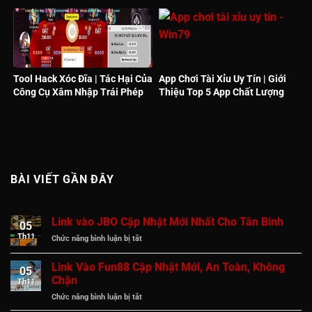
Tool Hack Xóc Đĩa | Tác Hại Của
App Chơi Tài Xỉu Uy Tín | Giới
Công Cụ Xâm Nhập Trái Phép
Thiệu Top 5 App Chất Lượng
BÀI VIẾT GẦN ĐÂY
Link vào JBO Cập Nhật Mới Nhất Cho Tân Binh
05
Th11
Chức năng bình luận bị tắt
ở
Link
vào
Link Vào Fun88 Cập Nhật Mới, An Toàn, Không
05
JBO
Chặn
Th11
Cập
Chức năng bình luận bị tắt
ở
Nhật
Link
Mới