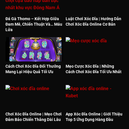
Đá Gà Thomo – Kết Hợp Giữa
Luật Chơi Xóc Đĩa | Hướng Dẫn
Đam Mê, Chiến Thuật Và… Máu
Chơi Xóc Đĩa Online Cơ Bản
Lửa
Cách Chơi Xóc Đĩa Đổi Thưởng
Mẹo Cược Xóc Đĩa | Những
Mang Lại Hiệu Quả Tối Ưu
Cách Chơi Xóc Đĩa Tối Ưu Nhất
Chơi Xóc Đĩa Online | Mẹo Chơi
App Xóc Đĩa Online | Giới Thiệu
Đảm Bảo Chiến Thắng Dài Lâu
Top 5 Ứng Dụng Hàng Đầu