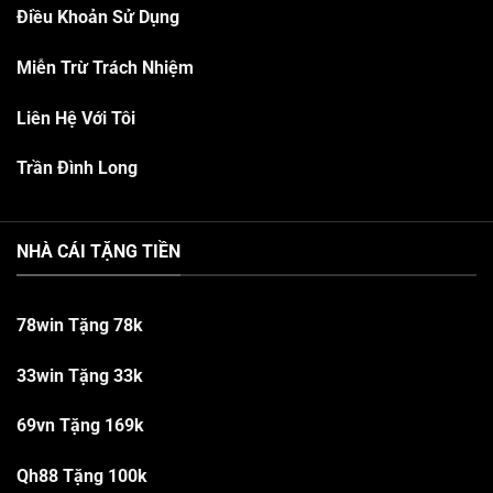
Điều Khoản Sử Dụng
Miễn Trừ Trách Nhiệm
Liên Hệ Với Tôi
Trần Đình Long
NHÀ CÁI TẶNG TIỀN
78win Tặng 78k
33win Tặng 33k
69vn Tặng 169k
Qh88 Tặng 100k