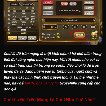
Chơi lô đề trên mạng
là một khái niệm khá phổ biến trong
thời đại công nghệ hóa hiện nay. Với rất nhiều nhà cái và
sự phát triển của thị trường cá cược. Việc chơi lô đề trực
tuyến đã và đang ngấm vào tư tưởng của người chơi và
thay thế các hình thức chơi truyền thống. Cụ thể như thế
nào, hãy để
top 10 nhà cái uy tín
Grovehilla cung cấp cho
đọc giả.
Chơi Lô Đề Trên Mạng Là Chơi Như Thế Nào?