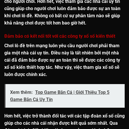
cho người chơi. Hơn hết, việc tham gia các nhà cái uy tín
cũng giúp cho người chơi luôn đảm bảo được sự an toàn
khi chơi lô đề. Không có bất cứ sự phân tâm nào sẽ giúp
khả năng chơi được tốt hơn bao giờ hết.
Đảm bảo có kết nối tốt với các công ty xổ số kiến thiết
Chơi lô đề trên mạng
luôn yêu cầu người chơi phải tham
gia một nhà cái uy tín. Điều này là tất nhiên bởi một nhà
cái đã đảm bảo được sự an toàn thì sẽ được các công ty
xổ số kiến thiết hợp tác. Như vậy, việc tham gia xổ số sẽ
luôn được chính xác.
Xem thêm:
Top Game Bắn Cá | Giới Thiệu Top 5
Game Bắn Cá Uy Tín
Hơn hết, việc trở thành đối tác với các tập đoàn xổ số cũng
giúp cho các nhà cái nhận được kết quả sớm nhất. Qua