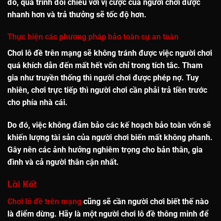
đó, quá trình đối chiếu với vị cược của người chơi được
nhanh hơn và trả thưởng sẽ tốc độ hơn.
Thực hiện các phương pháp bảo toàn sự an toàn
Chơi lô đề trên mạng
sẽ không tránh được việc người chơi
quá khích dẫn đến mất hết vốn chỉ trong tích tắc. Tham
gia như truyền thống thì người chơi được phép nợ. Tuy
nhiên, chơi trực tiếp thì người chơi cần phải trả tiền trước
cho phía nhà cái.
Do đó, việc không đảm bảo các kế hoạch bảo toàn vốn sẽ
khiến lượng tài sản của người chơi biến mất không phanh.
Gây nên các ảnh hưởng nghiêm trọng cho bản thân, gia
đình và cả người thân cận nhất.
Lời Kết
Chơi lô đề trên mạng
cũng sẽ cần người chơi biết thế nào
là điểm dừng. Hãy là một người chơi lô đề thông minh để