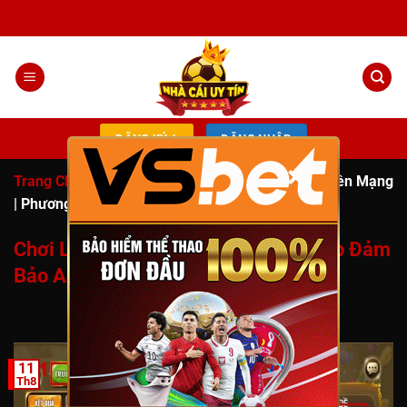
Chuyển
đến
nội
dung
ĐĂNG KÝ +
ĐĂNG NHẬP
×
Trang Chủ
/
Kinh Nghiệm Cá Cược
/
Chơi Lô Đề Trên Mạng
| Phương Pháp Đảm Bảo An Toàn
Chơi Lô Đề Trên Mạng | Phương Pháp Đảm
Bảo An Toàn
11
Th8