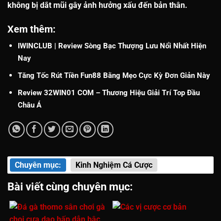
không bị dắt mũi gây ảnh hưởng xấu đến bản thân.
Xem thêm:
IWINCLUB | Review Sòng Bạc Thượng Lưu Nổi Nhất Hiện
Nay
Tăng Tốc Rút Tiền Fun88 Bằng Mẹo Cực Kỳ Đơn Giản Này
Review 32WIN01 COM – Thương Hiệu Giải Trí Top Đầu
Châu Á
Chuyên mục:
Kinh Nghiệm Cá Cược
Bài viết cùng chuyên mục: