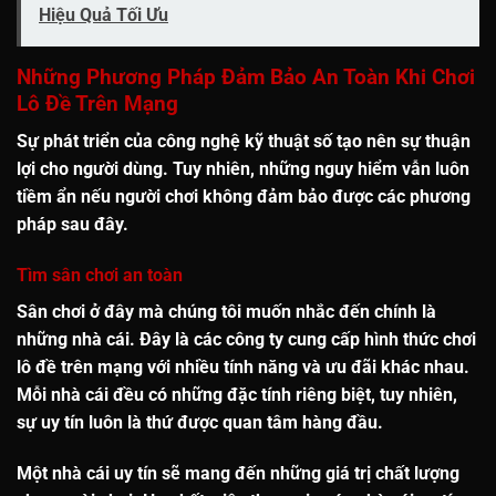
Hiệu Quả Tối Ưu
Những Phương Pháp Đảm Bảo An Toàn Khi Chơi
Lô Đề Trên Mạng
Sự phát triển của công nghệ kỹ thuật số tạo nên sự thuận
lợi cho người dùng. Tuy nhiên, những nguy hiểm vẫn luôn
tiềm ẩn nếu người chơi không đảm bảo được các phương
pháp sau đây.
Tìm sân chơi an toàn
Sân chơi ở đây mà chúng tôi muốn nhắc đến chính là
những nhà cái. Đây là các công ty cung cấp hình thức
chơi
lô đề trên mạng
với nhiều tính năng và ưu đãi khác nhau.
Mỗi nhà cái đều có những đặc tính riêng biệt, tuy nhiên,
sự uy tín luôn là thứ được quan tâm hàng đầu.
Một nhà cái uy tín sẽ mang đến những giá trị chất lượng