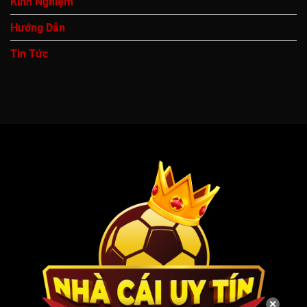
Kinh Nghiệm
Hướng Dẫn
Tin Tức
✕