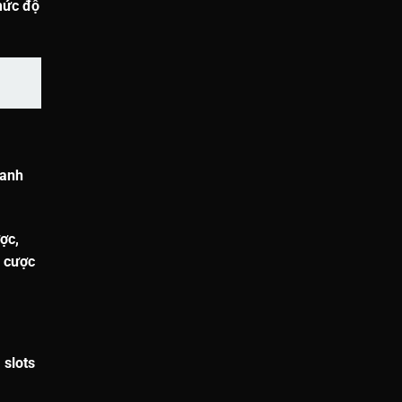
mức độ
danh
ợc,
á cược
 slots