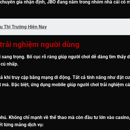
ều chuyên gia nhận định, JBO đang nằm trong nhóm nhà cái có 
u Thị Trường Hiện Nay
 trải nghiệm người dùng
i sang trọng. Bố cục rõ ràng giúp người chơi dễ dàng tìm thấy 
i cú nhấp.
 cả khi truy cập bằng mạng di động. Tất cả tính năng như đặt cư
t mà. Đặc biệt, ứng dụng mobile giúp người chơi trải nghiệm c
ú. Không chỉ mạnh về thể thao mà còn đầu tư lớn vào casino,
iết từng mảng dịch vụ: