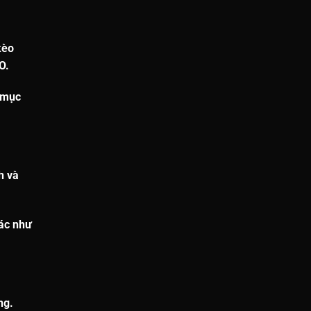
kèo
O.
n mục
h và
iác như
ng.