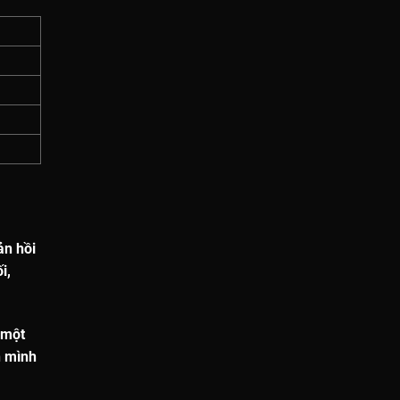
ản hồi
i,
 một
h mình