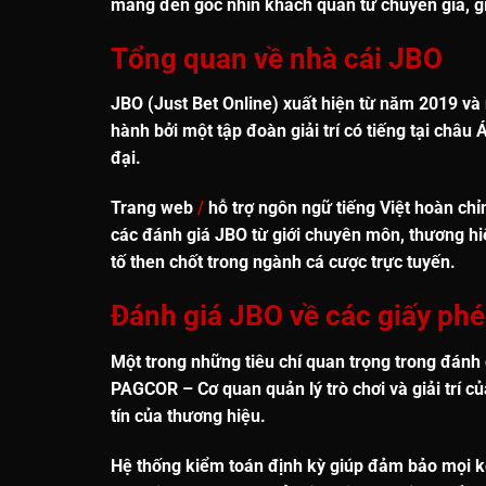
mang đến góc nhìn khách quan từ chuyên gia, giú
Tổng quan về nhà cái JBO
JBO (Just Bet Online) xuất hiện từ năm 2019 và
hành bởi một tập đoàn giải trí có tiếng tại châ
đại.
Trang web
/
hỗ trợ ngôn ngữ tiếng Việt hoàn ch
các
đánh giá JBO
từ giới chuyên môn, thương hiệ
tố then chốt trong ngành cá cược trực tuyến.
Đánh giá JBO về các giấy phé
Một trong những tiêu chí quan trọng trong
đánh 
PAGCOR – Cơ quan quản lý trò chơi và giải trí c
tín của thương hiệu.
Hệ thống kiểm toán định kỳ giúp đảm bảo mọi k