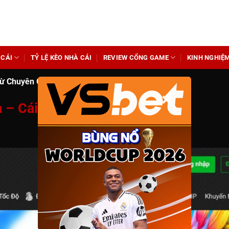
 CÁI
TỶ LỆ KÈO NHÀ CÁI
REVIEW CỔNG GAME
KINH NGHIỆ
ừ Chuyên Gia – Cái Nhìn Khách Quan Nhất
×
 – Cái Nhìn Khách Quan Nhất