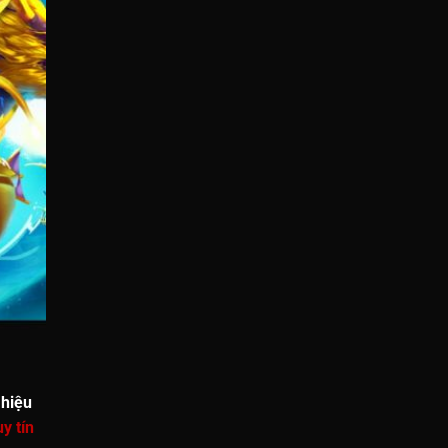
 hiệu
uy tín