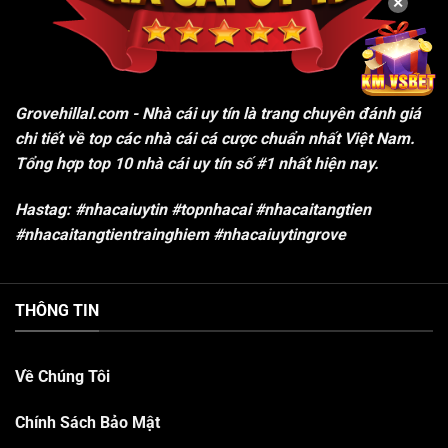
✕
Grovehillal.com
- Nhà cái uy tín là trang chuyên đánh giá
chi tiết về top các nhà cái cá cược chuẩn nhất Việt Nam.
Tổng hợp top 10 nhà cái uy tín số #1 nhất hiện nay.
Hastag: #nhacaiuytin #topnhacai #nhacaitangtien
#nhacaitangtientrainghiem #nhacaiuytingrove
THÔNG TIN
Về Chúng Tôi
Chính Sách Bảo Mật