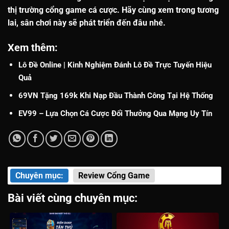
thị trường cổng game cá cược. Hãy cùng xem trong tương
lai, sân chơi này sẽ phát triển đến đâu nhé.
Xem thêm:
Lô Đề Online | Kinh Nghiệm Đánh Lô Đề Trực Tuyến Hiệu
Quả
69VN Tặng 169k Khi Nạp Đầu Thành Công Tại Hệ Thống
EV99 – Lựa Chọn Cá Cược Đổi Thưởng Qua Mạng Uy Tín
Chuyên mục:
Review Cổng Game
Bài viết cùng chuyên mục: