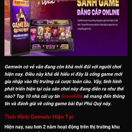
Gemwin
có vẻ vẫn đang còn khá mới đối với người chơi
hiện nay. Điều này khá dễ hiểu vì đây là cổng game mới
gia nhập vào thị trường cá cược toàn cầu. Vậy, tình hình
phát triển hiện tại của sân chơi này đang diễn ra như thế
nào? Top 10 nhà cái uy tín
Grovehilla
sẽ mang đến thông
tin và đánh giá về cổng game bài Đại Phú Quý này.
Tình Hình Gemwin Hiện Tại
Hiện nay, sau hơn 2 năm hoạt động trên thị trường khu