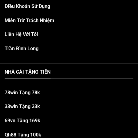
Điều Khoản Sử Dụng
Miễn Trừ Trách Nhiệm
Liên Hệ Với Tôi
Trần Đình Long
NHÀ CÁI TẶNG TIỀN
78win Tặng 78k
33win Tặng 33k
69vn Tặng 169k
Qh88 Tặng 100k