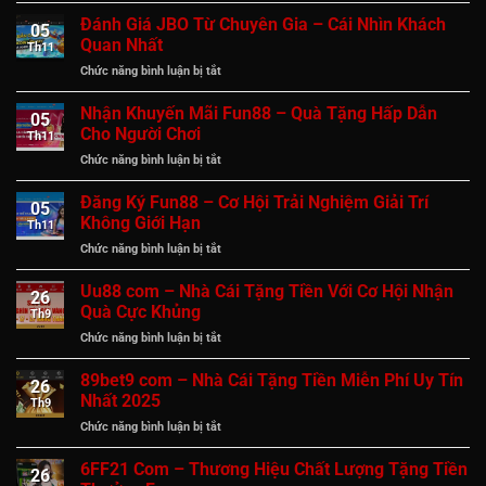
Link
Mới
Vào
Nhất
Đánh Giá JBO Từ Chuyên Gia – Cái Nhìn Khách
05
Fun88
Cho
Quan Nhất
Th11
Cập
Tân
Chức năng bình luận bị tắt
ở
Nhật
Binh
Đánh
Mới,
Giá
Nhận Khuyến Mãi Fun88 – Quà Tặng Hấp Dẫn
An
05
JBO
Toàn,
Cho Người Chơi
Th11
Từ
Không
Chức năng bình luận bị tắt
ở
Chuyên
Chặn
Nhận
Gia
Khuyến
Đăng Ký Fun88 – Cơ Hội Trải Nghiệm Giải Trí
–
05
Mãi
Cái
Không Giới Hạn
Th11
Fun88
Nhìn
Chức năng bình luận bị tắt
ở
–
Khách
Đăng
Quà
Quan
Ký
Uu88 com – Nhà Cái Tặng Tiền Với Cơ Hội Nhận
Tặng
Nhất
26
Fun88
Hấp
Quà Cực Khủng
Th9
–
Dẫn
Chức năng bình luận bị tắt
ở
Cơ
Cho
Uu88
Hội
Người
com
89bet9 com – Nhà Cái Tặng Tiền Miễn Phí Uy Tín
Trải
Chơi
26
–
Nghiệm
Nhất 2025
Th9
Nhà
Giải
Chức năng bình luận bị tắt
ở
Cái
Trí
89bet9
Tặng
Không
com
6FF21 Com – Thương Hiệu Chất Lượng Tặng Tiền
Tiền
Giới
26
–
Với