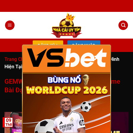
Chuyển
đến
nội
dung
ĐĂNG KÝ +
ĐĂNG NHẬP
×
Trang Chủ
/
Review Cổng Game
/
GEMWIN | Tình Hình
Hiện Tại Của Game Bài Đại Phú Quý
GEMWIN | Tình Hình Hiện Tại Của Game
Bài Đại Phú Quý
09
Th8