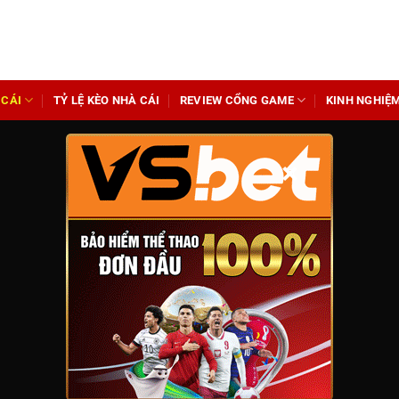
 CÁI
TỶ LỆ KÈO NHÀ CÁI
REVIEW CỔNG GAME
KINH NGHIỆ
×