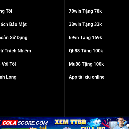
ng Tôi
78win Tặng 78k
Sách Bảo Mật
33win Tặng 33k
hoản Sử Dụng
69vn Tặng 169k
rừ Trách Nhiệm
Qh88 Tặng 100k
 Với Tôi
Mu88 Tặng 100k
ình Long
App tài xỉu online