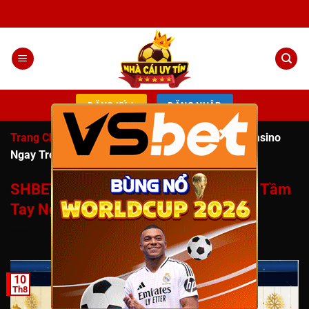
Chuyển
đến
nội
dung
ĐĂNG KÝ +
ĐĂNG NHẬP
×
Trang Chủ
/
Nhà Cái Xóc Đĩa
/
SHBET | Thế Giới Casino
Ngay Trong Tầm Tay Người Chơi
SHBET | Thế Giới Casino Ngay Trong Tầm
Tay Người Chơi
10
Th8