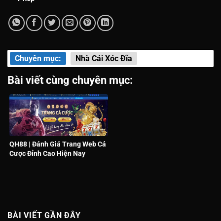
Chuyên mục:
Nhà Cái Xóc Đĩa
Bài viết cùng chuyên mục:
QH88 | Đánh Giá Trang Web Cá
Cược Đỉnh Cao Hiện Nay
BÀI VIẾT GẦN ĐÂY