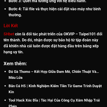
Bước 3: Quét mã tương ứng với hệ điều hành.
Bước 4: Tải file và thực hiện cài đặt vào máy như bình
thường.
Lời Kết
SHbet
còn là đối tác phát triển của OKVIP – Taipei101 đổi
tên thành. Do đó, nhận được sự bảo hộ từ tập đoàn này
đã khiến nhà cái luôn được đặt hàng đầu trên bảng xếp
hạng uy tín.
Xem thêm:
Đá Gà Thomo – Kết Hợp Giữa Đam Mê, Chiến Thuật Và…
Máu Lửa
Bắn Cá H5 | Kinh Nghiệm Kiếm Tiền Từ Game Trình Duyệt
Kín
Tool Hack Xóc Đĩa | Tác Hại Của Công Cụ Xâm Nhập Trái
Phép