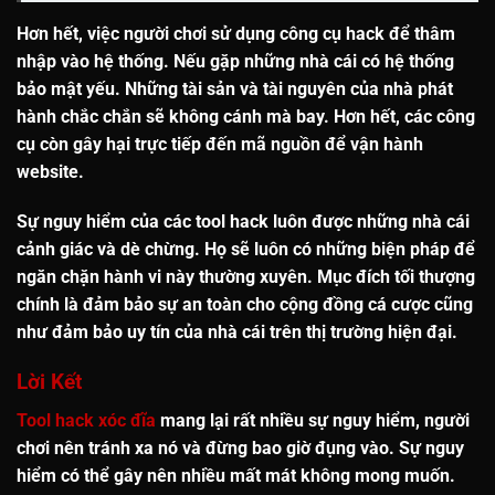
Hơn hết, việc người chơi sử dụng công cụ hack để thâm
nhập vào hệ thống. Nếu gặp những nhà cái có hệ thống
bảo mật yếu. Những tài sản và tài nguyên của nhà phát
hành chắc chắn sẽ không cánh mà bay. Hơn hết, các công
cụ còn gây hại trực tiếp đến mã nguồn để vận hành
website.
Sự nguy hiểm của các tool hack luôn được những nhà cái
cảnh giác và dè chừng. Họ sẽ luôn có những biện pháp để
ngăn chặn hành vi này thường xuyên. Mục đích tối thượng
chính là đảm bảo sự an toàn cho cộng đồng cá cược cũng
như đảm bảo uy tín của nhà cái trên thị trường hiện đại.
Lời Kết
Tool hack xóc đĩa
mang lại rất nhiều sự nguy hiểm, người
chơi nên tránh xa nó và đừng bao giờ đụng vào. Sự nguy
hiểm có thể gây nên nhiều mất mát không mong muốn.