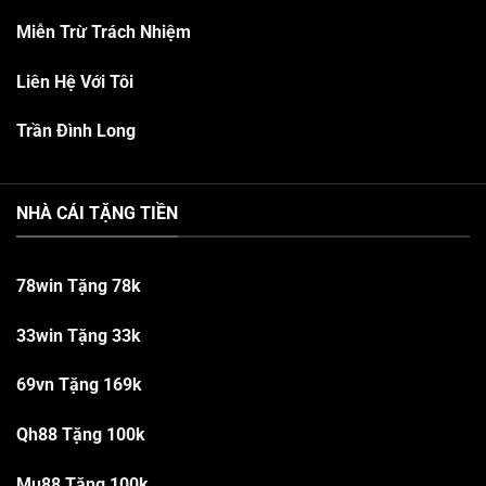
Miễn Trừ Trách Nhiệm
Liên Hệ Với Tôi
Trần Đình Long
NHÀ CÁI TẶNG TIỀN
78win Tặng 78k
33win Tặng 33k
69vn Tặng 169k
Qh88 Tặng 100k
Mu88 Tặng 100k