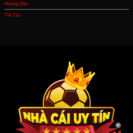
Hướng Dẫn
Tin Tức
✕