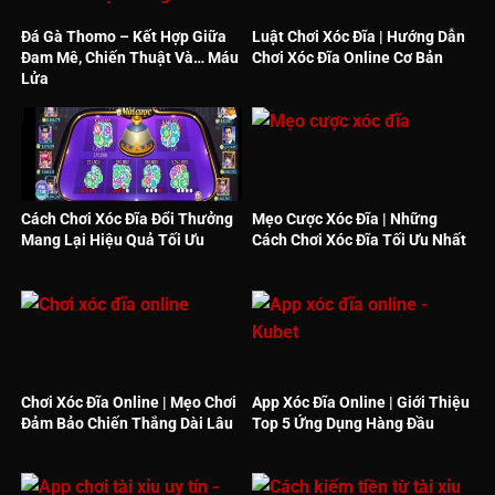
Đá Gà Thomo – Kết Hợp Giữa
Luật Chơi Xóc Đĩa | Hướng Dẫn
Đam Mê, Chiến Thuật Và… Máu
Chơi Xóc Đĩa Online Cơ Bản
Lửa
Cách Chơi Xóc Đĩa Đổi Thưởng
Mẹo Cược Xóc Đĩa | Những
Mang Lại Hiệu Quả Tối Ưu
Cách Chơi Xóc Đĩa Tối Ưu Nhất
Chơi Xóc Đĩa Online | Mẹo Chơi
App Xóc Đĩa Online | Giới Thiệu
Đảm Bảo Chiến Thắng Dài Lâu
Top 5 Ứng Dụng Hàng Đầu