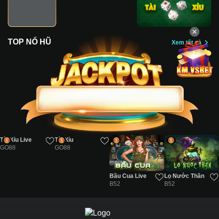
✕
TOP NỔ HŨ
Xem tất cả
Tài Xỉu Live
Tài Xỉu
GO88
GO88
Bầu Cua Live
Lọ Nước Thần
B52
B52