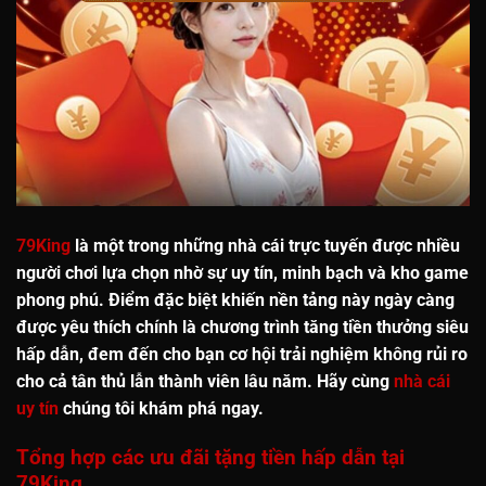
79King
là một trong những nhà cái trực tuyến được nhiều
người chơi lựa chọn nhờ sự uy tín, minh bạch và kho game
phong phú. Điểm đặc biệt khiến nền tảng này ngày càng
được yêu thích chính là chương trình tăng tiền thưởng siêu
hấp dẫn, đem đến cho bạn cơ hội trải nghiệm không rủi ro
cho cả tân thủ lẫn thành viên lâu năm. Hãy cùng
nhà cái
uy tín
chúng tôi khám phá ngay.
Tổng hợp các ưu đãi tặng tiền hấp dẫn tại
79King