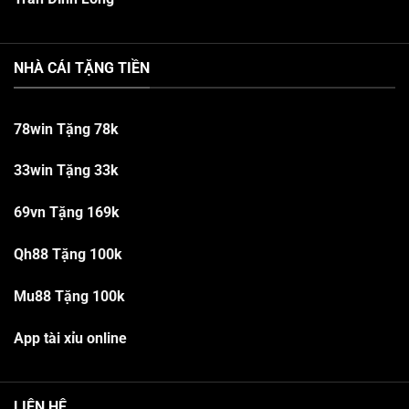
NHÀ CÁI TẶNG TIỀN
78win Tặng 78k
33win Tặng 33k
69vn Tặng 169k
Qh88 Tặng 100k
Mu88 Tặng 100k
App tài xỉu online
LIÊN HỆ