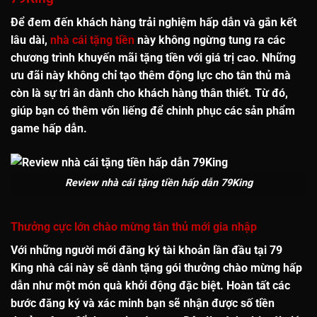
Để đem đến khách hàng trải nghiệm hấp dẫn và gắn kết
lâu dài,
nhà cái tặng tiền
này không ngừng tung ra các
chương trình khuyến mãi tặng tiền với giá trị cao. Những
ưu đãi này không chỉ tạo thêm động lực cho tân thủ mà
còn là sự tri ân dành cho khách hàng thân thiết. Từ đó,
giúp bạn có thêm vốn liếng để chinh phục các sản phẩm
game hấp dẫn.
Review nhà cái tặng tiền hấp dẫn 79King
Thưởng cực lớn chào mừng tân thủ mới gia nhập
Với những người mới đăng ký tài khoản lần đầu tại
79
King
nhà cái này sẽ dành tặng gói thưởng chào mừng hấp
dẫn như một món quà khởi động đặc biệt. Hoàn tất các
bước đăng ký và xác minh bạn sẽ nhận được số tiền