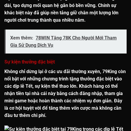
dài, tạo dựng mối quan hệ gắn bó bền vững. Chính sự
khác biệt này đã giúp nền tảng giữ chân một lượng lớn
người chơi trung thành qua nhiều năm.
Xem thêm:
78WIN Tặng 78K Cho Người Mới Tham
Gia Sử Dụng Dịch Vụ
Sự kiện thưởng đặc biệt
Không chỉ dừng lại ở các ưu đãi thường xuyên,
79King
còn
nổi bật với những chương trình tặng thưởng đặc biệt vào
các dịp lễ Tết, sự kiện thể thao lớn. Khách hàng có thể
nhận tiền tại nhà cái này bằng cách đăng nhập, tham gia
mini game hoặc hoàn thành các nhiệm vụ đơn giản. Đây
là cơ hội tuyệt vời để tăng thêm vốn cược mà không cần
đầu tư thêm chi phí.