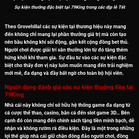
Sự kiện thưởng đặc biệt tại 79King trong các dịp lễ Tết
Theo
Grovehillal
các sự kiện tại thương hiệu này mang
đến không chỉ mang lại phần thưởng giá trị mà còn tạo
nên bầu không khí sôi động, gắn kết cộng đồng bet thủ.
Người chơi được giải trí săn thưởng lớn từ đó tăng thêm
hứng khởi khi tham gia. Sự đầu tư vào các sự kiện đặc
biệt cho thấy đơn vị này luôn muốn mang đến trải nghiệm
mới mẻ, đa dạng và đầy bất ngờ cho toàn bộ hội viên.
Người dùng đánh giá các sự kiện thưởng tiền tại
79King
Nhà cái này không chỉ sở hữu hệ thống game đa dạng từ
cá cược thể thao, casino, bắn cá đến slot game 3D… Bên
cạnh đó còn mang đến chính sách tặng tiền minh bạch, dễ
nhận và không rườm rà điều kiện. Đây là một trong những
lợi thế giúp nhà cái giữ chân đông đảo người chơi, đồng