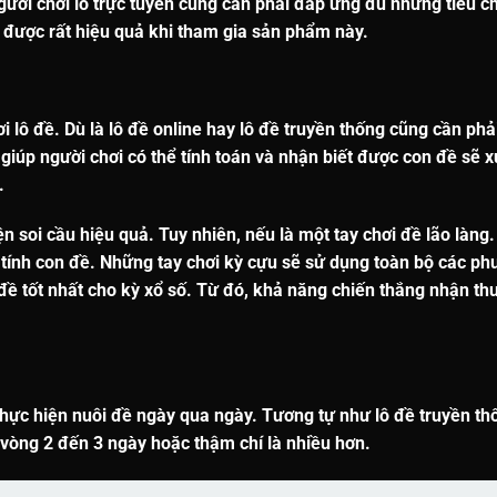
gười chơi lô trực tuyến cũng cần phải đáp ứng đủ những tiêu ch
 được rất hiệu quả khi tham gia sản phẩm này.
i lô đề. Dù là
lô đề online
hay lô đề truyền thống cũng cần phả
giúp người chơi có thể tính toán và nhận biết được con đề sẽ x
.
n soi cầu hiệu quả. Tuy nhiên, nếu là một tay chơi đề lão làng.
tính con đề. Những tay chơi kỳ cựu sẽ sử dụng toàn bộ các p
đề tốt nhất cho kỳ xổ số. Từ đó, khả năng chiến thắng nhận t
hực hiện nuôi đề ngày qua ngày. Tương tự như lô đề truyền th
 vòng 2 đến 3 ngày hoặc thậm chí là nhiều hơn.