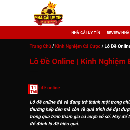
Chuyển
đến
nội
dung
NHÀ CÁI UY TÍN
REVIEW NHÀ
Trang Chủ
/
Kinh Nghiệm Cá Cược
/
Lô Đề Onlin
Lô Đề Online | Kinh Nghiệm
11
Th8
Lô đề online
đã và đang trở thành một trong nhữn
thưởng hấp dẫn mà còn về quá trình để đạt đượ
trong quá trình tham gia cá cược xổ số. Hãy để 
để đánh lô đề hiệu quả.