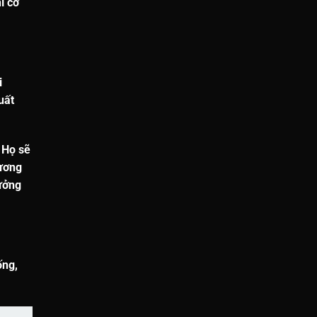
í cơ
i
uất
 Họ sẽ
hương
hưởng
ống,