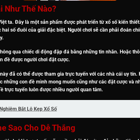
ại Như Thế Nào?
Việt ta. Đây là một sản phẩm được phát triển từ xổ số kiến thiết
c hai số đuôi của giải đặc biệt. Người chơi sẽ cần phải đoán ch
y.
ề thông qua chiếc di động đập đá bằng những tin nhắn. Hoặc thô
on đề được người chơi đặt cược.
 này đã có thể được tham gia trực tuyến với các nhà cái uy tín.
ược những con đề mình mong muốn cũng như các đặt cược và n
ề trực tuyến luôn được nhiều người quan tâm.
 Nghiệm Bắt Lô Kẹp Xổ Số
ne Sao Cho Dễ Thắng