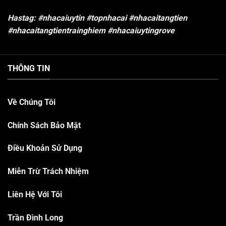
Hastag: #nhacaiuytin #topnhacai #nhacaitangtien
#nhacaitangtientrainghiem #nhacaiuytingrove
THÔNG TIN
Về Chúng Tôi
Chính Sách Bảo Mật
Điều Khoản Sử Dụng
Miễn Trừ Trách Nhiệm
Liên Hệ Với Tôi
Trần Đình Long