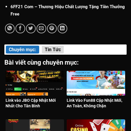
6FF21 Com – Thương Hiệu Chất Lượng Tặng Tiền Thưởng
Free
Chuyên mục:
Tin Tức
Bài viết cùng chuyên mục:
Link vào JBO Cập Nhật Mới
Link Vào Fun88 Cập Nhật Mới,
Nhất Cho Tân Binh
An Toàn, Không Chặn