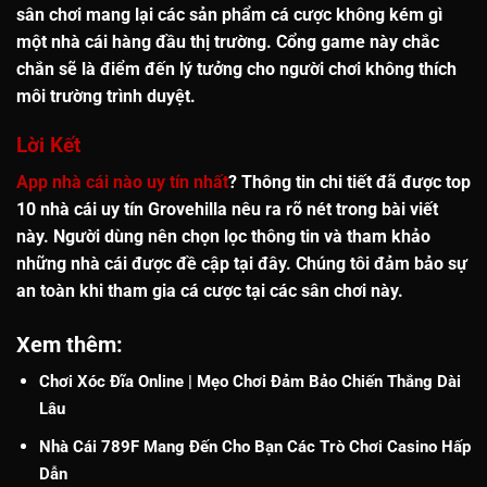
sân chơi mang lại các sản phẩm cá cược không kém gì
một nhà cái hàng đầu thị trường. Cổng game này chắc
chắn sẽ là điểm đến lý tưởng cho người chơi không thích
môi trường trình duyệt.
Lời Kết
App nhà cái nào uy tín nhất
?
Thông tin chi tiết đã được top
10 nhà cái uy tín Grovehilla nêu ra rõ nét trong bài viết
này. Người dùng nên chọn lọc thông tin và tham khảo
những nhà cái được đề cập tại đây. Chúng tôi đảm bảo sự
an toàn khi tham gia cá cược tại các sân chơi này.
Xem thêm:
Chơi Xóc Đĩa Online | Mẹo Chơi Đảm Bảo Chiến Thắng Dài
Lâu
Nhà Cái 789F Mang Đến Cho Bạn Các Trò Chơi Casino Hấp
Dẫn