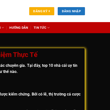
ĐĂNG KÝ +
ĐĂNG NHẬP
M
HƯỚNG DẪN
TIN TỨC
hiệm Thực Tế
 chuyên gia. Tại đây, top 10 nhà cái uy tín
ư thế nào.
ược kiểm chứng. Bởi có lẽ, thị trường cá cược