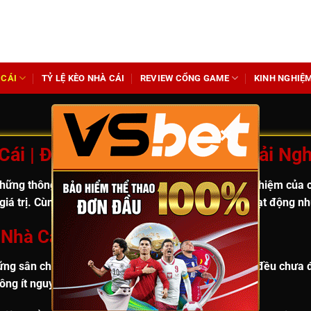
 CÁI
TỶ LỆ KÈO NHÀ CÁI
REVIEW CỔNG GAME
KINH NGHIỆ
×
Cái | Đánh Giá Chân Thực Từ Trải Ng
ng thông tin bổ ích được cung cấp từ chính trải nghiệm của các
iá trị. Cùng tìm hiểu lợi ích và bộ phận này đang hoạt động nh
 Nhà Cái?
ững sân chơi từ lớn đến bé. Hầu hết các nhà cái này đều chưa đ
ông ít nguy hiểm.