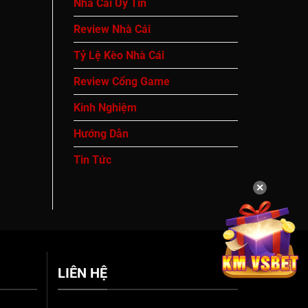
Nhà Cái Uy Tín
Tín
23win
Với
app
Review Nhà Cái
Ưu
Đãi
Tặng
Tỷ Lệ Kèo Nhà Cái
Tiền
Hấp
Review Cổng Game
Dẫn
Kinh Nghiệm
Hướng Dẫn
Tin Tức
✕
LIÊN HỆ