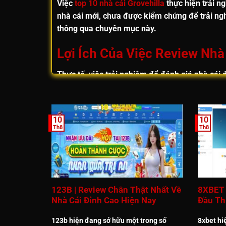
Việc
top 10 nhà cái Grovehilla
thực hiện trải n
nhà cái mới, chưa được kiểm chứng để trải ngh
thông qua chuyên mục này.
Lợi Ích Của Việc Review Nhà
Thực tế, việc trải nghiệm để đánh giá nhà cái đ
10
10
Th8
Th8
123B | Review Chân Thật Nhất Về
8XBET 
Nhà Cái Đỉnh Cao Hiện Nay
Đầu Th
123b hiện đang sở hữu một trong số
8xbet hi