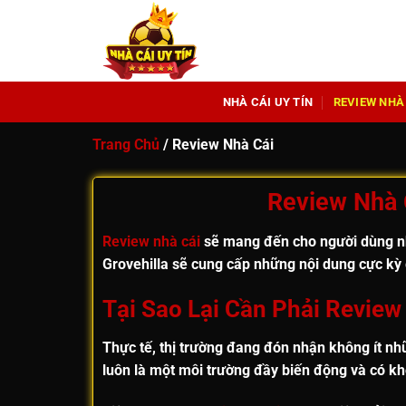
Chuyển
đến
nội
dung
NHÀ CÁI UY TÍN
REVIEW NHÀ
Trang Chủ
/
Review Nhà Cái
Review Nhà 
Review nhà cái
sẽ mang đến cho người dùng nhữ
Grovehilla sẽ cung cấp những nội dung cực kỳ g
Tại Sao Lại Cần Phải Review
Thực tế, thị trường đang đón nhận không ít nh
luôn là một môi trường đầy biến động và có kh