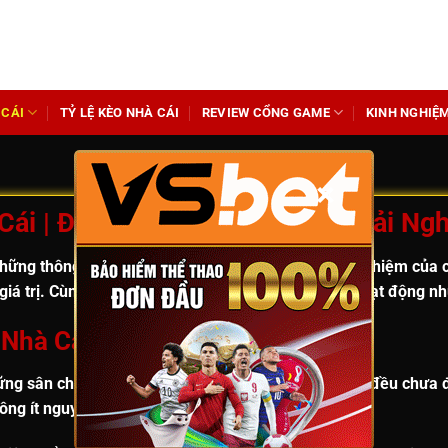
 CÁI
TỶ LỆ KÈO NHÀ CÁI
REVIEW CỔNG GAME
KINH NGHIỆ
×
Cái | Đánh Giá Chân Thực Từ Trải Ng
ng thông tin bổ ích được cung cấp từ chính trải nghiệm của các
iá trị. Cùng tìm hiểu lợi ích và bộ phận này đang hoạt động nh
 Nhà Cái?
ững sân chơi từ lớn đến bé. Hầu hết các nhà cái này đều chưa đ
ông ít nguy hiểm.