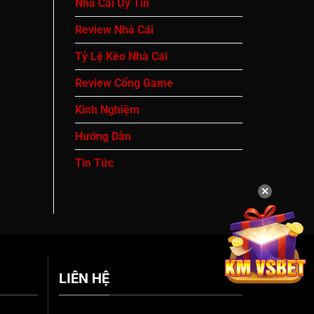
Nhà Cái Uy Tín
Tín
23win
Với
app
Review Nhà Cái
Ưu
Đãi
Tặng
Tỷ Lệ Kèo Nhà Cái
Tiền
Hấp
Review Cổng Game
Dẫn
Kinh Nghiệm
Hướng Dẫn
Tin Tức
✕
LIÊN HỆ