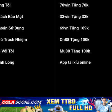
ng Tôi
78win Tặng 78k
Sách Bảo Mật
33win Tặng 33k
Thăm dò khuyến mãi
hoản Sử Dụng
69vn Tặng 169k
n đề được đặt lên hàng đầu. Các chuyên gia sẽ xem xét hoạt độ
rừ Trách Nhiệm
Qh88 Tặng 100k
, chúng tôi có thể đánh giá được nhà cái nào sẽ mang lại nhiều
 Với Tôi
Mu88 Tặng 100k
ình Long
App tài xỉu online
Grovehilla thực hiện truy cập đến các kết quả trên google. Từ 
o người chơi không bị vướng vào các vấn đề gây nguy hiểm đến t
an toàn trong từng bài viết giới thiệu nhà cái.
×
×
×