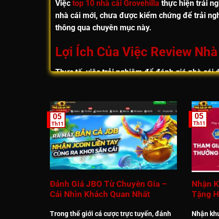
Việc
top 10 nhà cái Grovehilla
thực hiện trải n
nhà cái mới, chưa được kiểm chứng để trải ngh
thông qua chuyên mục này.
Lợi Ích Của Việc Review Nhà
Thực tế, việc trải nghiệm để đánh giá nhà cái đ
05
05
Th11
Th11
Đánh Giá JBO Từ Chuyên Gia –
Nhận K
Cái Nhìn Khách Quan Nhất
Tặng H
Trong thế giới cá cược trực tuyến, đánh
Nhận khu