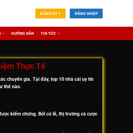
ĐĂNG KÝ +
ĐĂNG NHẬP
M
HƯỚNG DẪN
TIN TỨC
hiệm Thực Tế
 chuyên gia. Tại đây, top 10 nhà cái uy tín
ư thế nào.
ược kiểm chứng. Bởi có lẽ, thị trường cá cược