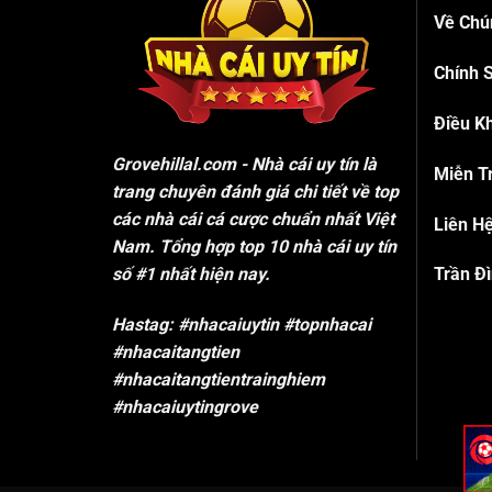
Về Chú
Chính 
Điều K
Grovehillal.com
- Nhà cái uy tín là
Tuy nhiên, việc thăm dò các ưu đãi luôn là vấ
Miễn T
trang chuyên đánh giá chi tiết về top
hình tỷ lệ thưởng của các sân chơi này. Nhờ đó
các nhà cái cá cược chuẩn nhất Việt
Liên Hệ
Chống giả mạo, lừa đảo
Nam. Tổng hợp top 10 nhà cái uy tín
Trần Đ
số #1 nhất hiện nay.
Review nhà cái
cho phép top 10 nhà cái uy tín 
giả mạo nhà cái chính thức.
Hastag: #nhacaiuytin #topnhacai
#nhacaitangtien
Việc này cực kỳ cần thiết vì nó sẽ đảm bảo ch
#nhacaitangtientrainghiem
#nhacaiuytingrove
Chúng tôi sẽ cung cấp đường link chính thức và 
Lời Kết