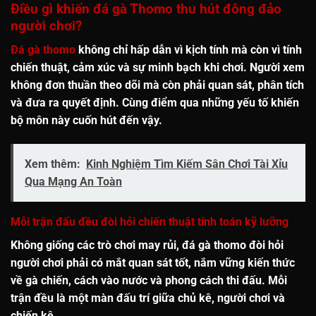
Điều gì khiến đá gà Thomo thu hút đông đảo
người chơi?
Đá gà thomo
không chỉ hấp dẫn vì kịch tính mà còn vì tính
chiến thuật, cảm xúc và sự minh bạch khi chơi. Người xem
không đơn thuần theo dõi mà còn phải quan sát, phân tích
và đưa ra quyết định. Cùng điểm qua những yếu tố khiến
bộ môn này cuốn hút đến vậy.
Xem thêm:
Kinh Nghiệm Tìm Kiếm Sân Chơi Tài Xỉu
Qua Mạng An Toàn
Mỗi trận đấu đều đòi hỏi chiến thuật tính toán kỹ lưỡng
Không giống các trò chơi may rủi,
đá gà thomo
đòi hỏi
người chơi phải có mắt quan sát tốt, nắm vững kiến thức
về gà chiến, cách vào nước và phong cách thi đấu. Mỗi
trận đều là một màn đấu trí giữa chủ kê, người chơi và
chiến kê.