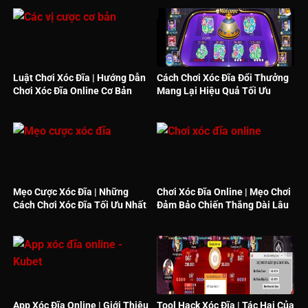
Luật Chơi Xóc Đĩa | Hướng Dẫn
Cách Chơi Xóc Đĩa Đổi Thưởng
Chơi Xóc Đĩa Online Cơ Bản
Mang Lại Hiệu Quả Tối Ưu
Mẹo Cược Xóc Đĩa | Những
Chơi Xóc Đĩa Online | Mẹo Chơi
Cách Chơi Xóc Đĩa Tối Ưu Nhất
Đảm Bảo Chiến Thắng Dài Lâu
App Xóc Đĩa Online | Giới Thiệu
Tool Hack Xóc Đĩa | Tác Hại Của