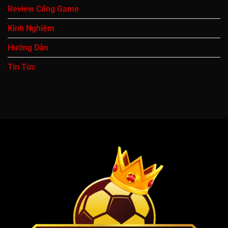
Hấp
Review Cổng Game
Dẫn
Kinh Nghiệm
Hướng Dẫn
Tin Tức