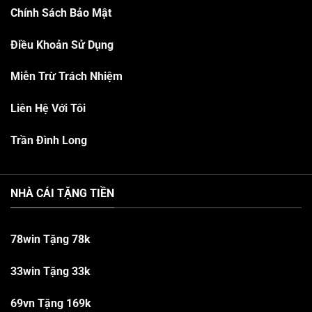
Chính Sách Bảo Mật
Điều Khoản Sử Dụng
Miễn Trừ Trách Nhiệm
Liên Hệ Với Tôi
Trần Đình Long
NHÀ CÁI TẶNG TIỀN
78win Tặng 78k
33win Tặng 33k
69vn Tặng 169k