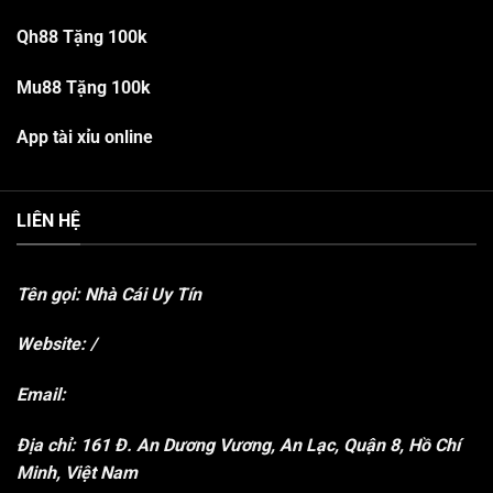
Qh88 Tặng 100k
Mu88 Tặng 100k
App tài xỉu online
LIÊN HỆ
Tên gọi: Nhà Cái Uy Tín
Website:
/
Email:
Địa chỉ: 161 Đ. An Dương Vương, An Lạc, Quận 8, Hồ Chí
Minh, Việt Nam