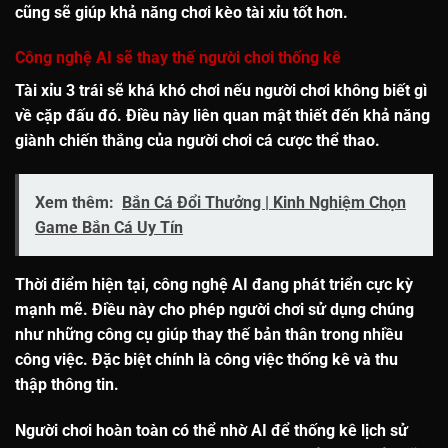
cũng sẽ giúp khả năng chơi kèo tài xỉu tốt hơn.
Công nghệ AI sẽ thay thế người chơi thống kê
Tài xỉu 3 trái
sẽ khá khó chơi nếu người chơi không biết gì
về cặp đấu đó. Điều này liên quan mật thiết đến khả năng
giành chiến thắng của người chơi cá cược thể thao.
Xem thêm:
Bắn Cá Đổi Thưởng | Kinh Nghiệm Chọn
Game Bắn Cá Uy Tín
Thời điểm hiện tại, công nghệ AI đang phát triển cực kỳ
mạnh mẽ. Điều này cho phép người chơi sử dụng chúng
như những công cụ giúp thay thế bản thân trong nhiều
công việc. Đặc biệt chính là công việc thống kê và thu
thập thông tin.
Người chơi hoàn toàn có thể nhờ AI để thống kê lịch sử