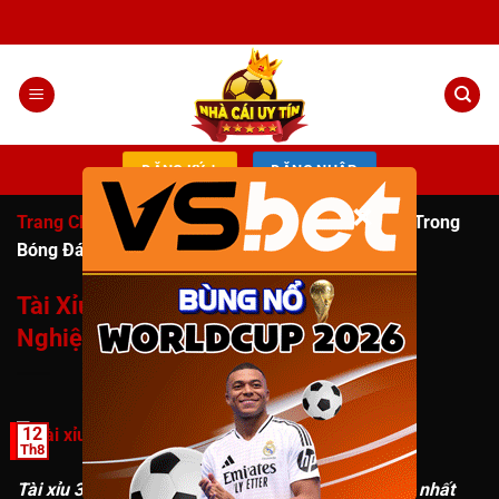
Chuyển
đến
nội
dung
ĐĂNG KÝ +
ĐĂNG NHẬP
×
Trang Chủ
/
Kinh Nghiệm Cá Cược
/
Tài Xỉu 3 Trái Trong
Bóng Đá Và Kinh Nghiệm Chơi Hiệu Quả
Tài Xỉu 3 Trái Trong Bóng Đá Và Kinh
Nghiệm Chơi Hiệu Quả
12
Th8
Tài xỉu 3 trái
đang là từ khóa được tìm kiếm nhiều nhất