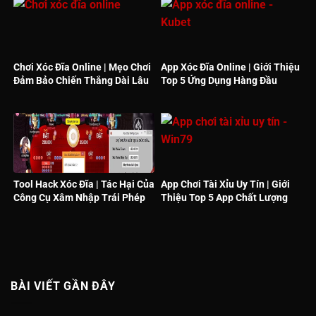
Chơi Xóc Đĩa Online | Mẹo Chơi
App Xóc Đĩa Online | Giới Thiệu
Đảm Bảo Chiến Thắng Dài Lâu
Top 5 Ứng Dụng Hàng Đầu
Tool Hack Xóc Đĩa | Tác Hại Của
App Chơi Tài Xỉu Uy Tín | Giới
Công Cụ Xâm Nhập Trái Phép
Thiệu Top 5 App Chất Lượng
BÀI VIẾT GẦN ĐÂY