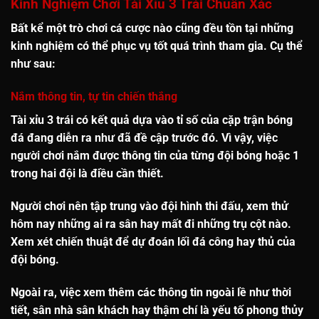
Kinh Nghiệm Chơi Tài Xỉu 3 Trái Chuẩn Xác
Bất kể một trò chơi cá cược nào cũng đều tồn tại những
kinh nghiệm có thể phục vụ tốt quá trình tham gia. Cụ thể
như sau:
Nắm thông tin, tự tin chiến thắng
Tài xỉu 3 trái
có kết quả dựa vào tỉ số của cặp trận bóng
đá đang diễn ra như đã đề cập trước đó. Vì vậy, việc
người chơi nắm được thông tin của từng đội bóng hoặc 1
trong hai đội là điều cần thiết.
Người chơi nên tập trung vào đội hình thi đấu, xem thử
hôm nay những ai ra sân hay mất đi những trụ cột nào.
Xem xét chiến thuật để dự đoán lối đá công hay thủ của
đội bóng.
Ngoài ra, việc xem thêm các thông tin ngoài lề như thời
tiết, sân nhà sân khách hay thậm chí là yếu tố phong thủy